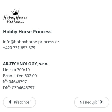
Hobby Horse Princess
info@hobbyhorse-princess.cz
+420 731 653 379
AR-TECHNOLOGY, s.r.o.
Lidická 700/19
Brno-střed 602 00
IČ: 04646797
DIČ: CZ04646797
Předchozí Článek: Ochrana Osobních Údajů
Další Článek: Begi
Předchozí
Následující