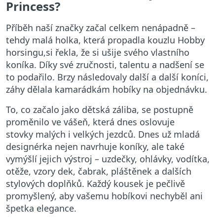
Princess?
Příběh naší značky začal celkem nenápadně –
tehdy malá holka, která propadla kouzlu Hobby
horsingu,
si řekla, že si ušije svého vlastního
koníka. Díky své zručnosti, talentu a nadšení se
to podařilo. Brzy následovaly další a další koníci,
záhy dělala kamarádkám hobíky na objednávku.
To, co začalo jako dětská záliba, se postupně
proměnilo ve vášeň, která dnes oslovuje
stovky
malých i velkých jezdců. Dnes už mladá
designérka nejen navrhuje koníky, ale také
vymýšlí jejich výstroj – uzdečky, ohlávky, vodítka,
otěže, vzory dek, čabrak, pláštěnek a dalších
stylových doplňků. Každý kousek je pečlivě
promyšlený, aby vašemu hobíkovi nechyběl ani
špetka elegance.