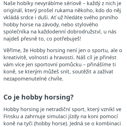
Naše hobíky nevyrábíme sériově – každý z nich je
originál, který prošel rukama někoho, kdo do něj
vkládá srdce i duši. Ať už hledáte svého prvního
hobby horse na závody, nebo stylového
společníka na každodenní dobrodružství, u nás
najdeš přesně to, co potřebuješ!
Věříme, že Hobby horsing není jen o sportu, ale o
kreativitě, volnosti a hravosti. Náš cíl je přinést
vám více jen sportovní pomůcku – přinášíme ti
koně, se kterým můžeš snít, soutěžit a zažívat
nezapomenutelné chvíle.
Co je hobby horsing?
Hobby horsing je netradiční sport, který vznikl ve
Finsku a zahrnuje simulaci jízdy na koni pomocí
koně na tyči (hobby horse). Jedná se o kombinaci