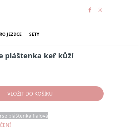
RO JEZDCE
SETY
 pláštenka keř kůží
č
VLOŽIT DO KOŠÍKU
se pláštenka fialová
EČENÍ