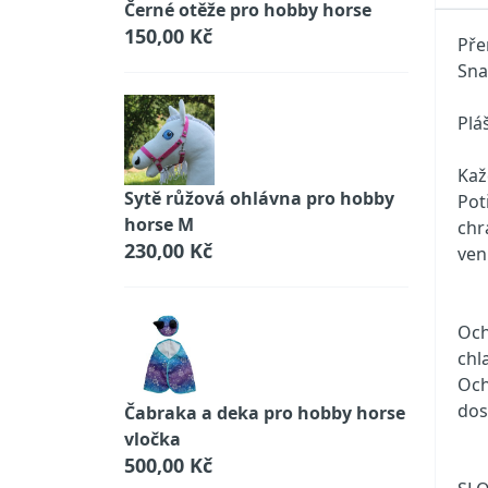
Černé otěže pro hobby horse
150,00 Kč
Pře
Sna
Plá
Kaž
Sytě růžová ohlávna pro hobby
Pot
horse M
chr
230,00 Kč
ven
Och
chl
Och
dos
Čabraka a deka pro hobby horse
vločka
500,00 Kč