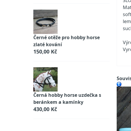
SLO
Mat
sof
lem
suc
Černé otěže pro hobby horse
Výr
zlaté kování
Vyr
150,00 Kč
Souvis
Černá hobby horse uzdečka s
beránkem a kamínky
430,00 Kč