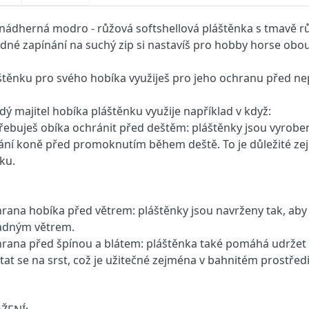
nádherná modro - růžová softshellová pláštěnka s tmavě 
dné zapínání na suchý zip si nastavíš pro hobby horse obou 
štěnku pro svého hobíka využiješ pro jeho ochranu před n
dý majitel hobíka pláštěnku využije například v když:
řebuješ obíka ochránit před deštěm: pláštěnky jsou vyrob
ání koně před promoknutím během deště. To je důležité zej
ku.
rana hobíka před větrem: pláštěnky jsou navrženy tak, aby
adným větrem.
rana před špínou a blátem: pláštěnka také pomáhá udržet ko
tat se na srst, což je užitečné zejména v bahnitém prostředí