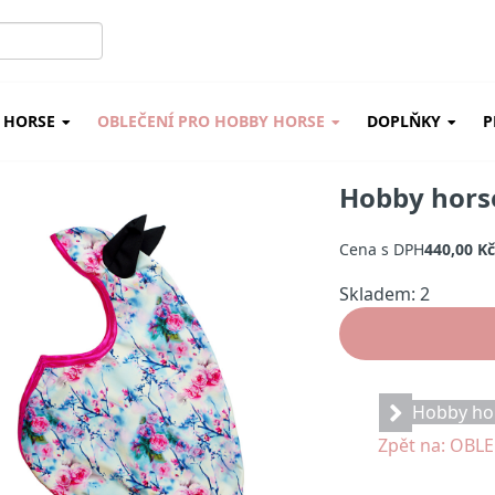
 HORSE
OBLEČENÍ PRO HOBBY HORSE
DOPLŇKY
P
Hobby horse
Cena s DPH
440,00 K
Skladem: 2
Množství:
Hobby hor
Zpět na: OBL