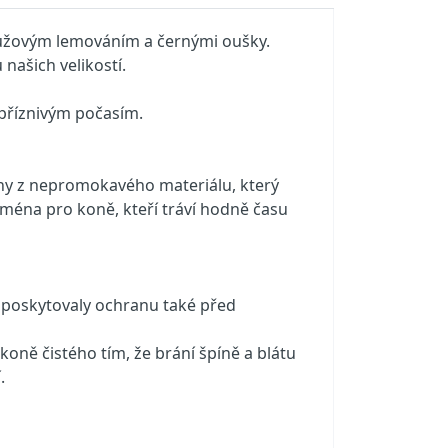
růžovým lemováním a černými oušky.
našich velikostí.
epříznivým počasím.
eny z nepromokavého materiálu, který
ména pro koně, kteří tráví hodně času
 poskytovaly ochranu také před
ně čistého tím, že brání špíně a blátu
.