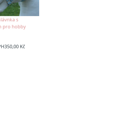
lávnka s
 pro hobby
PH
350,00 Kč