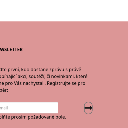
WSLETTER
ďte první, kdo dostane zprávu s právě
bíhající akcí, soutěží, či novinkami, které
me pro Vás nachystali. Registrujte se pro
běr:
plňte prosím požadované pole.