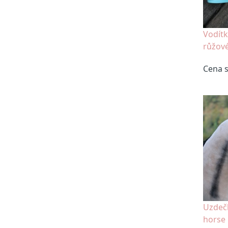
Vodít
růžov
Cena 
Uzdeč
horse