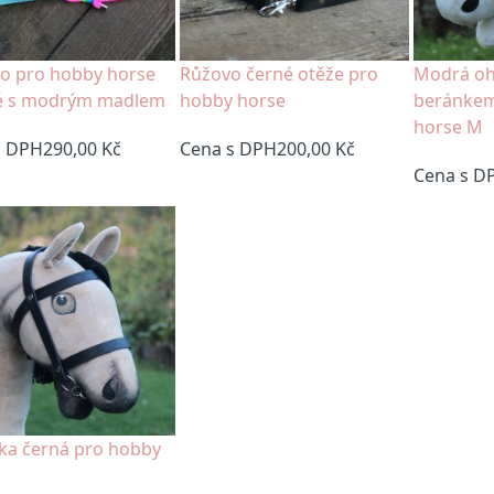
ko pro hobby horse
Růžovo černé otěže pro
Modrá oh
é s modrým madlem
hobby horse
beránkem
horse M
s DPH
290,00 Kč
Cena s DPH
200,00 Kč
Cena s D
ka černá pro hobby