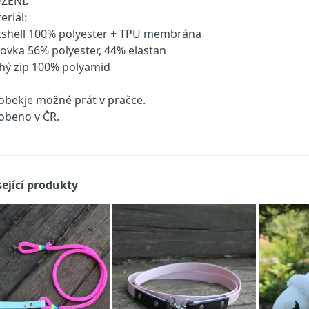
ŽENÍ:
eriál:
tshell 100% polyester + TPU membrána
ovka 56% polyester, 44% elastan
hý zip 100% polyamid
obekje možné prát v pračce.
obeno v ČR.
ející produkty