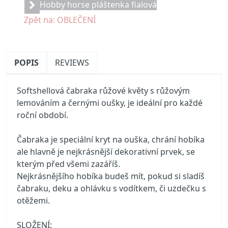
Hobby horse pláštenka fialová
Zpět na: OBLEČENÍ
POPIS
REVIEWS
Softshellová čabraka růžové květy s růžovým
lemováním a černými oušky, je ideální pro každé
roční období.
Čabraka je speciální kryt na ouška, chrání hobíka
ale hlavně je nejkrásnější dekorativní prvek, se
kterým před všemi zazáříš.
Nejkrásnějšího hobíka budeš mít, pokud si sladíš
čabraku, deku a ohlávku s vodítkem, či uzdečku s
otěžemi.
SLOŽENÍ: