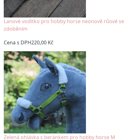
Lanové vodítko pro hobby horse neonově růové se
zdoběním
Cena s DPH
220,00 Kč
Zelená ohlávka s beránkem pro hobby horse M